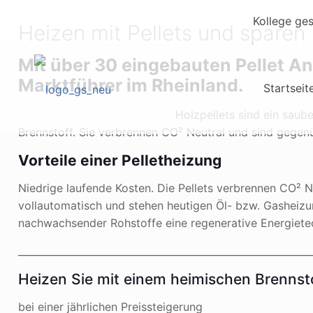
Kollege ge
Heizen mit Pellets und sparen
Mit über 30 eingebauten Pellet An
Marktführer im Rheinland.
Startseit
Holzpellets sind ein saub
Brennstoff. Sie verbrennen CO² Neutral und sind gegenü
Vorteile einer Pelletheizung
Niedrige laufende Kosten. Die Pellets verbrennen CO² 
vollautomatisch und stehen heutigen Öl- bzw. Gasheizu
nachwachsender Rohstoffe eine regenerative Energiete
____________________________________________________________
Heizen Sie mit einem heimischen Brennsto
bei einer jährlichen Preissteigerung