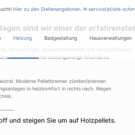
sucht!
Hier zu den Stellenangeboten.
✉ service(at)shk-sch
lagen sind wir einer der erfahrenste
e
Heizung
Badgestaltung
Hausverwaltungen
erer, hochwertiger, umweltschonender und wirtschaftlicher
ber Gas und Öl eine kostengünstige Alternative.
Neutral. Moderne Pelletbrenner zünden/brennen
ngsanlagen in heizkomfort in nichts nach. Wegen
chnik.
_______
ff und steigen Sie um auf Holzpellets.