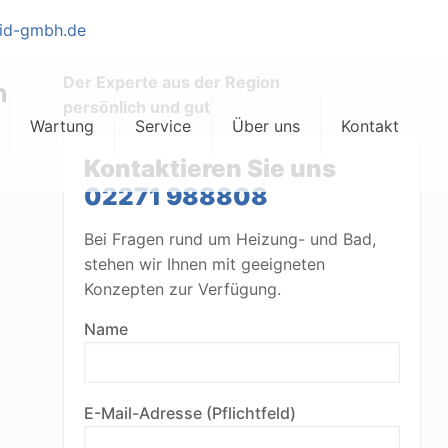
mid-gmbh.de
Der Experte aus der Region
n
persönlich und gut
Wartung
Service
Über uns
Kontakt
Kontaktieren Sie uns
02271 988808
Bei Fragen rund um Heizung- und Bad,
stehen wir Ihnen mit geeigneten
Konzepten zur Verfügung.
Name
E-Mail-Adresse (Pflichtfeld)